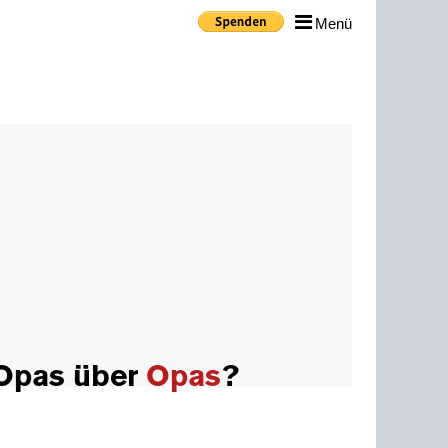
Menü
Opas über
Opas
?