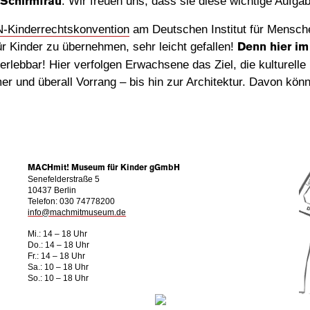
. Wir freuen uns, dass sie diese wichtige Aufg
Schirmfrau
N-Kinderrechtskonvention
am Deutschen Institut für Mensche
 Kinder zu übernehmen, sehr leicht gefallen!
Denn hier i
erlebbar! Hier verfolgen Erwachsene das Ziel, die kulturell
r und überall Vorrang – bis hin zur Architektur. Davon könn
MACHmit! Museum für Kinder gGmbH
Senefelderstraße 5
10437 Berlin
Telefon: 030 74778200
info@machmitmuseum.de
Mi.: 14 – 18 Uhr
Do.: 14 – 18 Uhr
Fr.: 14 – 18 Uhr
Sa.: 10 – 18 Uhr
So.: 10 – 18 Uhr