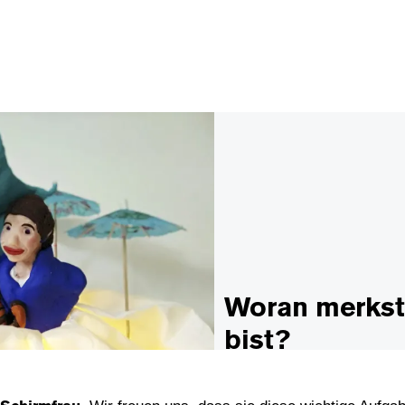
Woran merkst
bist?