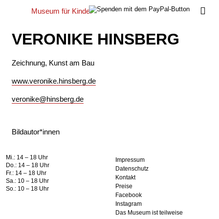
Museum
für Kinder
Me
VERONIKE HINSBERG
Zeichnung, Kunst am Bau
www.veronike.hinsberg.de
veronike@hinsberg.de
Bildautor*innen
Mi.: 14 – 18 Uhr
Impressum
Do.: 14 – 18 Uhr
Datenschutz
Fr.: 14 – 18 Uhr
Kontakt
Sa.: 10 – 18 Uhr
Preise
So.: 10 – 18 Uhr
Facebook
Instagram
Das Museum ist teilweise