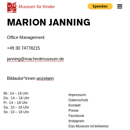
Museum
für Kinder
Me
MARION JANNING
Office Management
+49 30 74778215
janning@machmitmuseum.de
Bildautor*innen
anzeigen
Mi.: 14 – 18 Uhr
Impressum
Do.: 14 – 18 Uhr
Datenschutz
Fr.: 14 – 18 Uhr
Kontakt
Sa.: 10 – 18 Uhr
Preise
So.: 10 – 18 Uhr
Facebook
Instagram
Das Museum ist teilweise